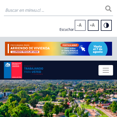
-A
+A
Escuchar