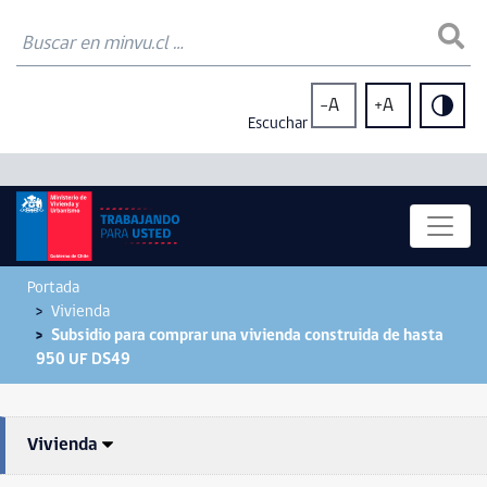
-A
+A
Escuchar
Portada
Vivienda
Subsidio para comprar una vivienda construida de hasta
950 UF DS49
Vivienda