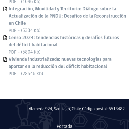
PDF - (1096 Kb)
Integración, Movilidad y Territorio: Diálogo sobre la
Actualización de la PNDU: Desafíos de la Reconstrucción
en Chile
PDF - (5334 Kb)
Censo 2024: tendencias históricas y desafíos futuros
del déficit habitacional
PDF - (5804 Kb)
Vivienda industrializada: nuevas tecnologías para
aportar en la reducción del déficit habitacional
PDF - (28546 Kb)
Alameda 924, Santiago, Chile Código postal: 6513482
Portada