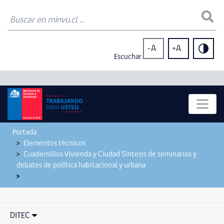
-A
+A
Escuchar
Portada
Elementos técnicos
Cuadernillos Vivienda y Ciudad Síntesis de seminarios y
debates de política habitacional y urbana
DITEC