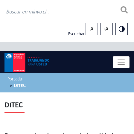
-A
+A
Escuchar
Portada
DITEC
DITEC