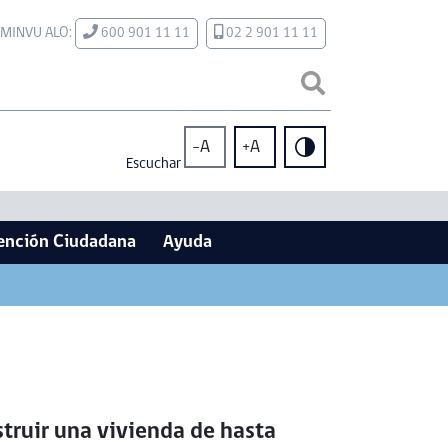
MINVU ALO:
600 901 11 11
02 2 901 11 11
-A
+A
Escuchar
ención Ciudadana
Ayuda
struir una vivienda de hasta