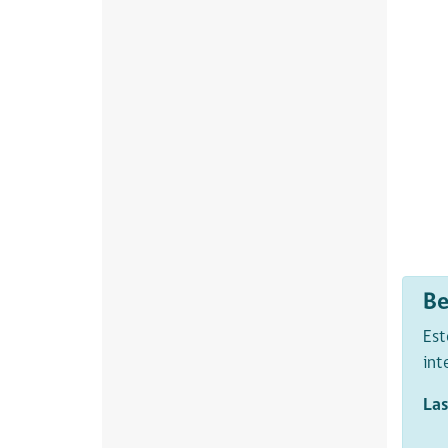
Be
Est
int
Las