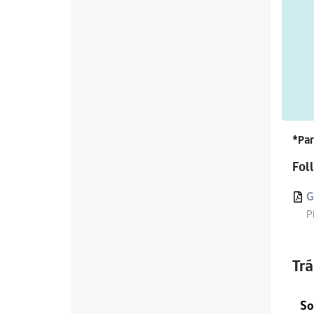
*Par
Fol
G
P
Tr
So