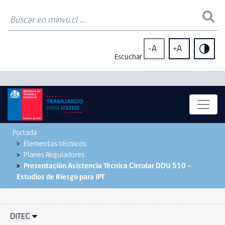
-A
+A
Escuchar
Portada
Elementos técnicos
Planes Reguladores
Presentación Asistencia Técnica Circular DDU 510 –
Estudios de Riesgo para IPT
DITEC