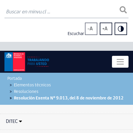
-A
+A
Escuchar
Portada
Elementos técnicos
Resoluciones
Resolución Exenta N° 9.013, del 8 de noviembre de 2012
DITEC