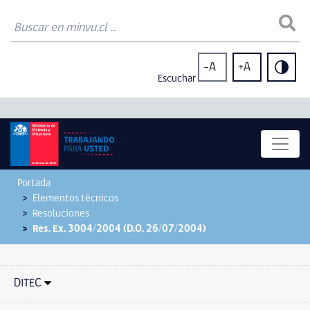
-A
+A
Escuchar
Portada
Elementos técnicos
Resoluciones
Res. Ex. 3004/2004 (D.O. 26/07/2004)
DITEC