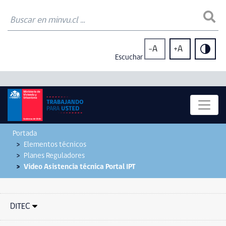
-A
+A
Escuchar
Portada
Elementos técnicos
Planes Reguladores
Video Asistencia técnica Portal IPT
DITEC