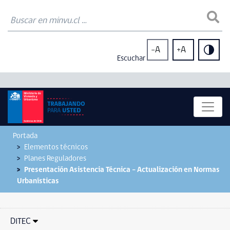
-A
+A
Escuchar
Portada
Elementos técnicos
Planes Reguladores
Presentación Asistencia Técnica – Actualización en Normas
Urbanísticas
DITEC