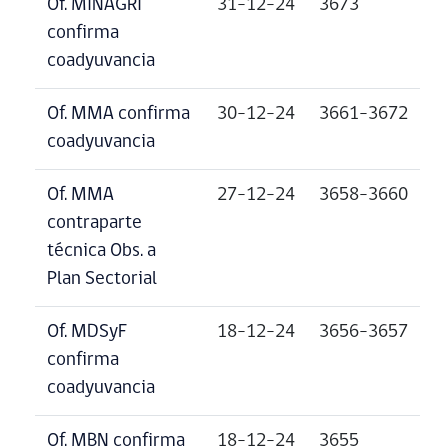
Of. MINAGRI
31-12-24
3673
confirma
coadyuvancia
Of. MMA confirma
30-12-24
3661-3672
coadyuvancia
Of. MMA
27-12-24
3658-3660
contraparte
técnica Obs. a
Plan Sectorial
Of. MDSyF
18-12-24
3656-3657
confirma
coadyuvancia
Of. MBN confirma
18-12-24
3655