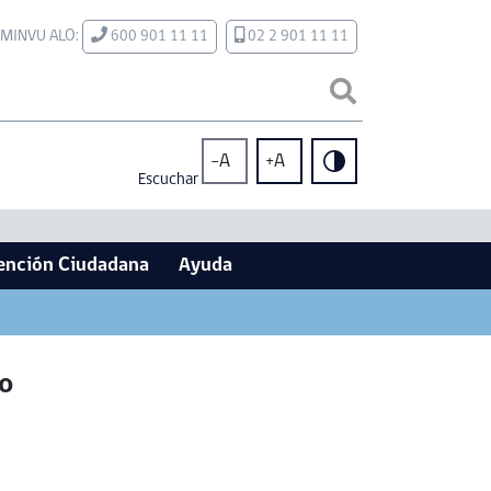
MINVU ALO:
600 901 11 11
02 2 901 11 11
-A
+A
Escuchar
ención Ciudadana
Ayuda
o