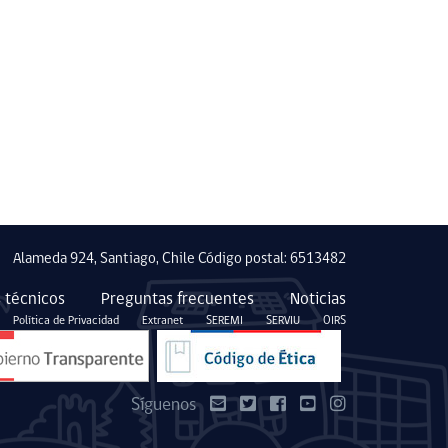
Alameda 924, Santiago, Chile Código postal: 6513482
 técnicos
Preguntas frecuentes
Noticias
Política de Privacidad
Extranet
SEREMI
SERVIU
OIRS
Síguenos