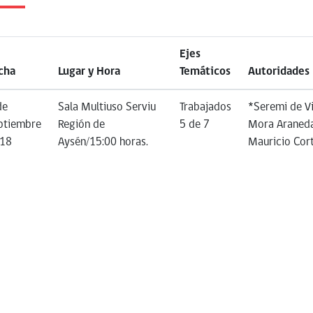
Ejes
cha
Lugar y Hora
Temáticos
Autoridades
de
Sala Multiuso Serviu
Trabajados
*Seremi de Vi
ptiembre
Región de
5 de 7
Mora Araneda 
18
Aysén/15:00 horas.
Mauricio Cor