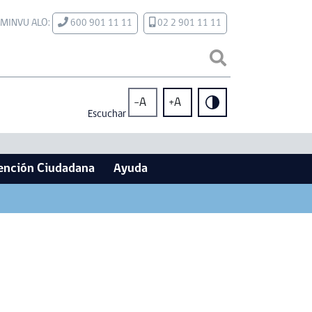
MINVU ALO:
600 901 11 11
02 2 901 11 11
-A
+A
Escuchar
ención Ciudadana
Ayuda