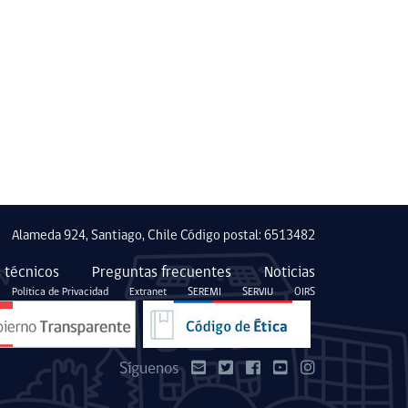
Alameda 924, Santiago, Chile Código postal: 6513482
 técnicos
Preguntas frecuentes
Noticias
Política de Privacidad
Extranet
SEREMI
SERVIU
OIRS
Síguenos