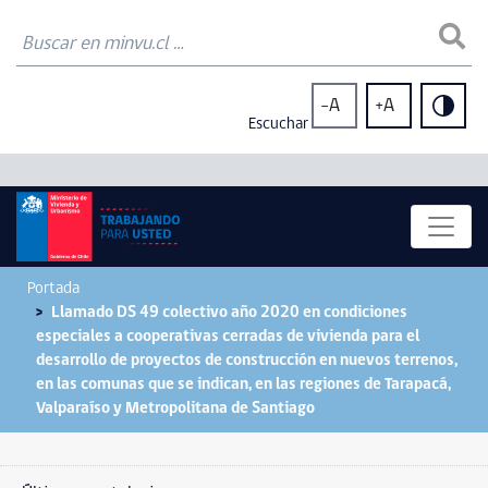
-A
+A
Escuchar
Portada
Llamado DS 49 colectivo año 2020 en condiciones
especiales a cooperativas cerradas de vivienda para el
desarrollo de proyectos de construcción en nuevos terrenos,
en las comunas que se indican, en las regiones de Tarapacá,
Valparaíso y Metropolitana de Santiago