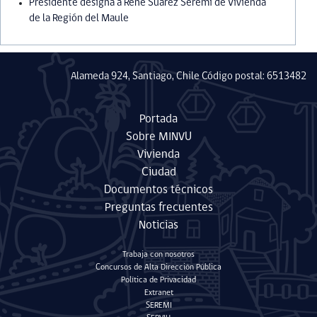
Presidente designa a René Suárez Seremi de Vivienda
de la Región del Maule
Alameda 924, Santiago, Chile Código postal: 6513482
Portada
Sobre MINVU
Vivienda
Ciudad
Documentos técnicos
Preguntas frecuentes
Noticias
Trabaja con nosotros
Concursos de Alta Dirección Pública
Política de Privacidad
Extranet
SEREMI