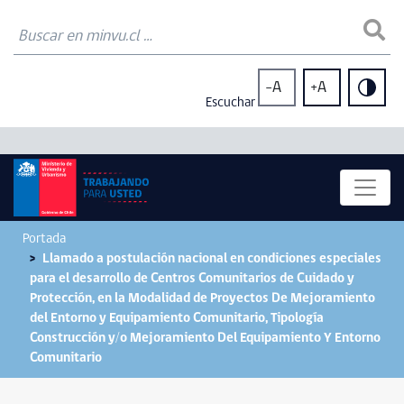
-A
+A
Escuchar
Portada
Llamado a postulación nacional en condiciones especiales
para el desarrollo de Centros Comunitarios de Cuidado y
Protección, en la Modalidad de Proyectos De Mejoramiento
del Entorno y Equipamiento Comunitario, Tipología
Construcción y/o Mejoramiento Del Equipamiento Y Entorno
Comunitario