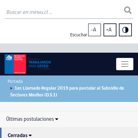
-A
+A
Escuchar
Portada
1er. Llamado Regular 2019 para postular al Subsidio de
Sectores Medios (D.S.1)
Últimas postulaciones
Cerradas