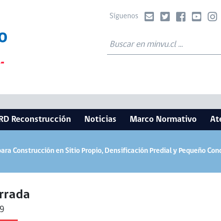
Síguenos
RD Reconstrucción
Noticias
Marco Normativo
At
ra Construcción en Sitio Propio, Densificación Predial y Pequeño Co
rrada
9