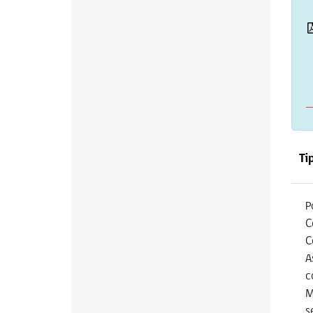
Ti
P
C
C
A
c
M
s