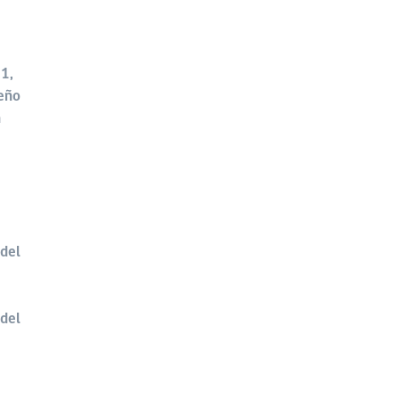
21,
ueño
n
 del
 del