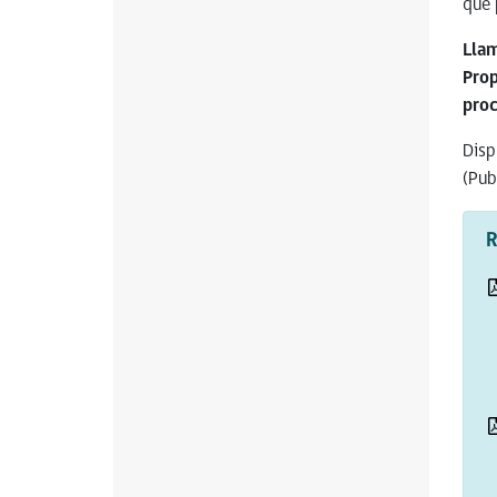
que 
Lla
Prop
proc
Disp
(Pub
R