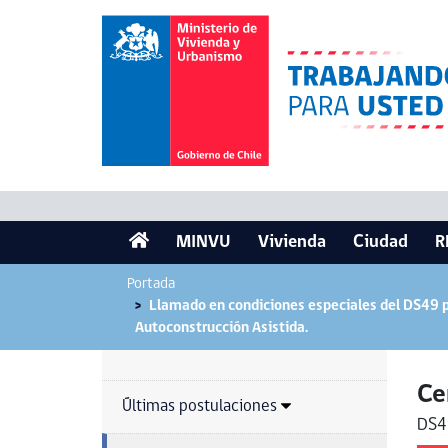
MINVU
Vivienda
Ciudad
R
Portada
Llamado en condiciones especiales del DS49 pa
Autoconstrucción Asistida.
Ce
Últimas postulaciones
DS4