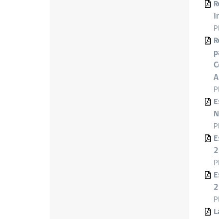
R
I
P
R
p
C
A
P
E
N
P
E
2
P
E
2
P
L