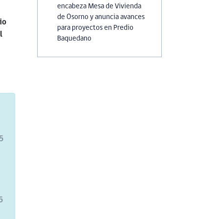
encabeza Mesa de Vivienda
de Osorno y anuncia avances
io
para proyectos en Predio
l
Baquedano
15
5