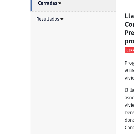
Cerradas
Ll
Resultados
Con
Pr
pr
CER
Prog
vuln
vivi
El l
asoc
vivi
Dens
dond
Cond