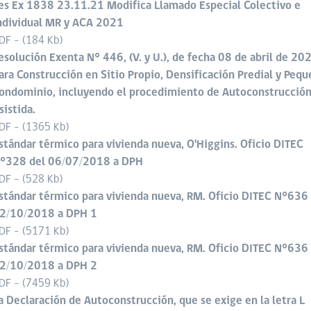
es Ex 1838 23.11.21 Modifica Llamado Especial Colectivo e
ndividual MR y ACA 2021
DF - (184 Kb)
esolución Exenta N° 446, (V. y U.), de fecha 08 de abril de 20
ara Construcción en Sitio Propio, Densificación Predial y Peq
ondominio, incluyendo el procedimiento de Autoconstrucció
sistida.
DF - (1365 Kb)
stándar térmico para vivienda nueva, O'Higgins. Oficio DITEC
°328 del 06/07/2018 a DPH
DF - (528 Kb)
stándar térmico para vivienda nueva, RM. Oficio DITEC N°636
2/10/2018 a DPH 1
DF - (5171 Kb)
stándar térmico para vivienda nueva, RM. Oficio DITEC N°636
2/10/2018 a DPH 2
DF - (7459 Kb)
a Declaración de Autoconstrucción, que se exige en la letra L