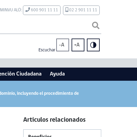
MINVU ALO:
600 901 11 11
02 2 901 11 11
-A
+A
Escuchar
ención Ciudadana
Ayuda
ndominio, incluyendo el procedimiento de
Articulos relacionados