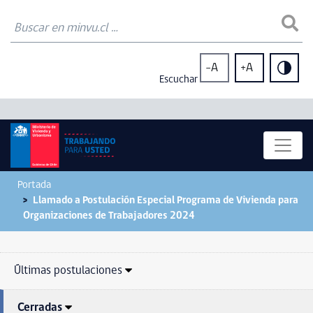
-A
+A
Escuchar
Portada
Llamado a Postulación Especial Programa de Vivienda para
Organizaciones de Trabajadores 2024
Últimas postulaciones
Cerradas