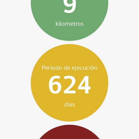
9
kilometros
Periodo de ejecución
624
dias