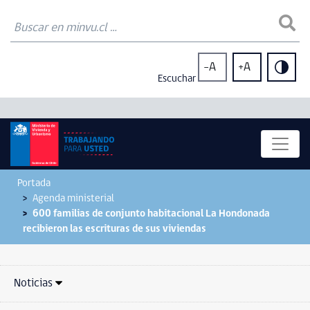
-A
+A
Escuchar
Portada
Agenda ministerial
600 familias de conjunto habitacional La Hondonada
recibieron las escrituras de sus viviendas
Noticias