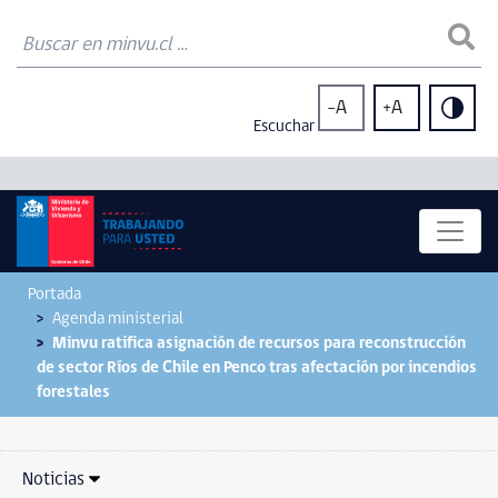
-A
+A
Escuchar
Portada
Agenda ministerial
Minvu ratifica asignación de recursos para reconstrucción
de sector Ríos de Chile en Penco tras afectación por incendios
forestales
Noticias