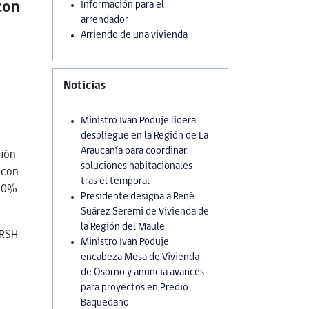
con
Información para el
arrendador
Arriendo de una vivienda
Noticias
Ministro Ivan Poduje lidera
despliegue en la Región de La
Araucanía para coordinar
ción
soluciones habitacionales
 con
tras el temporal
 70%
Presidente designa a René
Suárez Seremi de Vivienda de
la Región del Maule
 RSH
Ministro Ivan Poduje
encabeza Mesa de Vivienda
de Osorno y anuncia avances
para proyectos en Predio
Baquedano