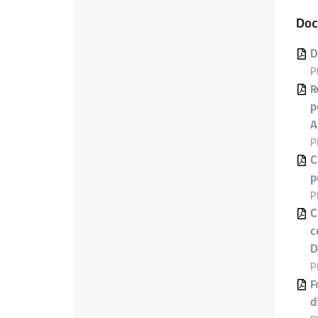
Doc
D
P
R
p
A
P
C
p
P
C
c
D
P
F
d