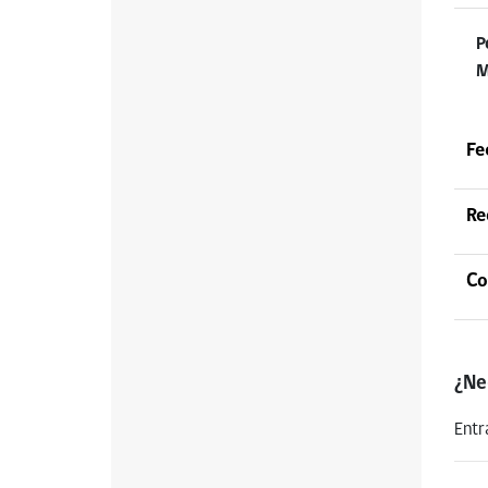
P
M
Fe
Re
Co
¿Ne
Entr