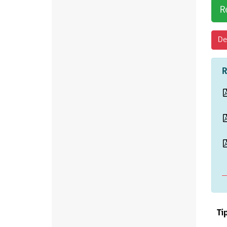
R
De
R
Ti