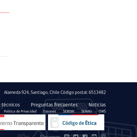
Alameda 924, Santiago, Chile Código postal: 6513482
 técnicos
Preguntas frecuentes
Noticias
Política de Privacidad
Extranet
SEREMI
SERVIU
OIRS