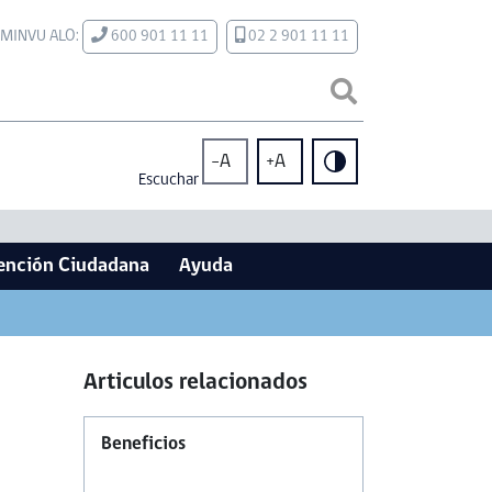
MINVU ALO:
600 901 11 11
02 2 901 11 11
-A
+A
Escuchar
ención Ciudadana
Ayuda
Articulos relacionados
Beneficios