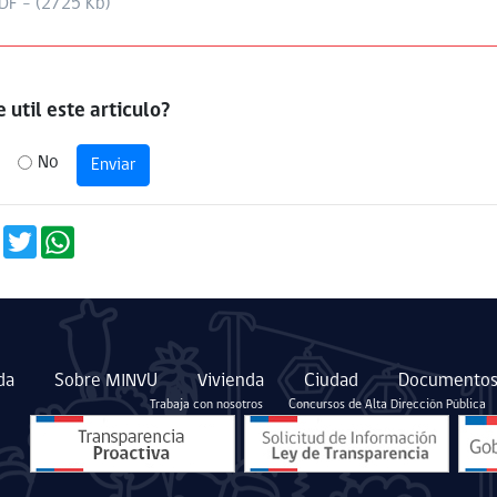
DF - (2725 Kb)
 util este articulo?
No
Enviar
da
Sobre MINVU
Vivienda
Ciudad
Documentos
Trabaja con nosotros
Concursos de Alta Dirección Pública