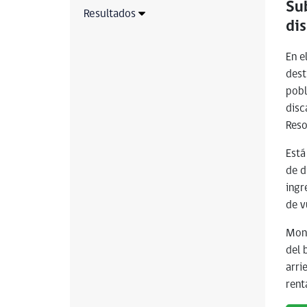
Su
Resultados
di
En e
dest
pobl
disc
Reso
Está
de d
ingr
de v
Mont
del 
arri
rent