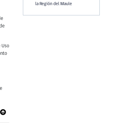
la Región del Maule
de
 de
e Uso
ento
re