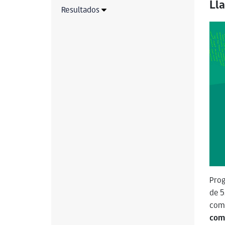
Ll
Resultados
Prog
de 5
comu
com