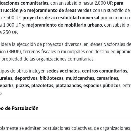
icaciones comunitarias
, con un subsidio hasta 2.000 UF;
para
trucción y/o mejoramiento de áreas verdes
con un subsidio de
a 3.500 UF;
proyectos de accesibilidad universal
por un monto 
a 1.000 UF y;
mejoramiento de mobiliario urbano
, con subsidio
a 250 UF.
idera la ejecución de proyectos diversos, en Bienes Nacionales d
ico (BNUP), terrenos fiscales o municipales con destino equipami
e propiedad de las organizaciones comunitarias.
tipos de obras incluyen
sedes vecinales, centros comunitarios,
urales, deportivos, bibliotecas, multicanchas, camarines,
eparks, plazas, plazoletas, platabandas, espacios públicos
, ent
s.
po de Postulación
olamente se admiten postulaciones colectivas, de organizaciones