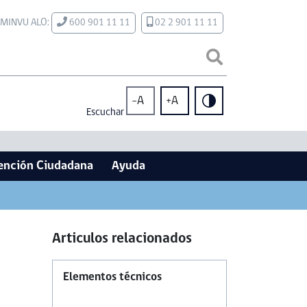
MINVU ALO:
600 901 11 11
02 2 901 11 11
-A
+A
Escuchar
ención Ciudadana
Ayuda
Articulos relacionados
Elementos técnicos