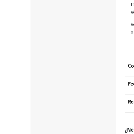
t
V
R
o
Co
Fe
Re
¿Ne