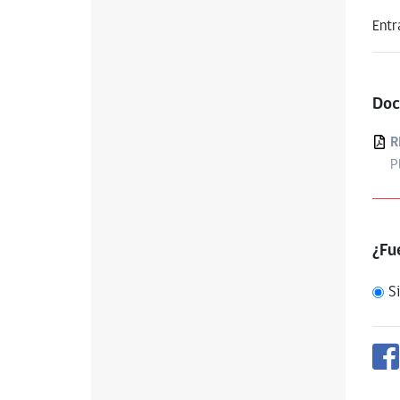
Entr
Doc
R
P
¿Fue
Si