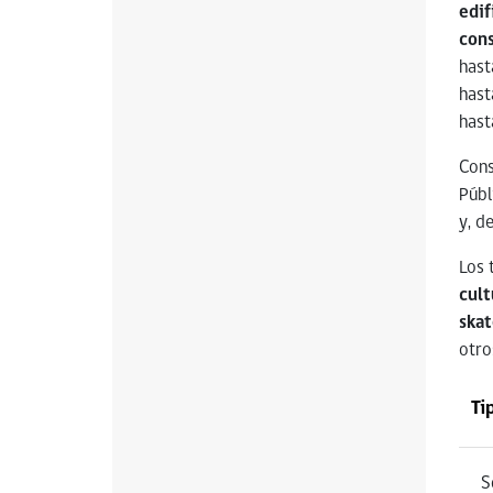
edif
cons
hast
hast
hast
Cons
Públ
y, d
Los 
cult
skat
otro
Ti
S