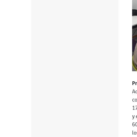
P
Ac
co
17
y 
60
lo