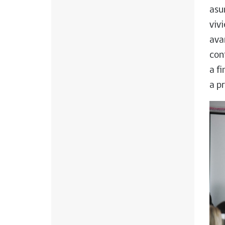
asu
viv
ava
con
a f
a p