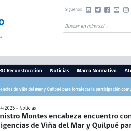
Síguenos
RD Reconstrucción
Noticias
Marco Normativo
At
ncias de Viña del Mar y Quilpué para fortalecer la participación comu
04/2025 -
Noticias
nistro Montes encabeza encuentro co
rigencias de Viña del Mar y Quilpué pa