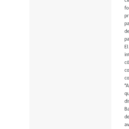
ci
fo
pr
pa
de
pa
El
in
có
co
co
“A
qu
di
Ba
de
av