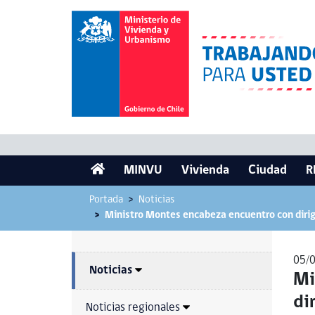
MINVU
Vivienda
Ciudad
R
Portada
Noticias
Ministro Montes encabeza encuentro con dirige
05/
Noticias
Mi
di
Noticias regionales