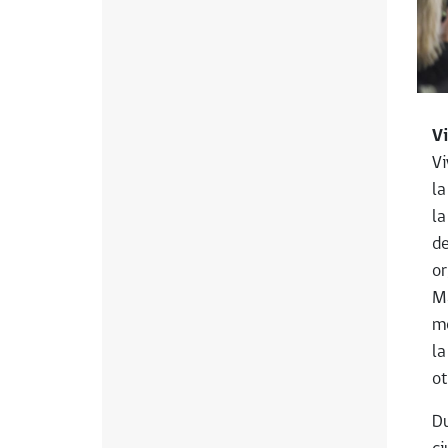
Vi
Vi
la
la
de
or
Ma
me
la
ot
Du