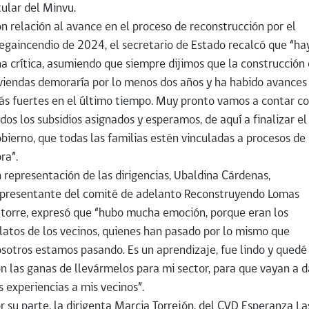
tular del Minvu.
n relación al avance en el proceso de reconstrucción por el
gaincendio de 2024, el secretario de Estado recalcó que “ha
a crítica, asumiendo que siempre dijimos que la construcción
viendas demoraría por lo menos dos años y ha habido avances
s fuertes en el último tiempo. Muy pronto vamos a contar c
dos los subsidios asignados y esperamos, de aquí a finalizar el
bierno, que todas las familias estén vinculadas a procesos de
ra”.
 representación de las dirigencias, Ubaldina Cárdenas,
presentante del comité de adelanto Reconstruyendo Lomas
torre, expresó que “hubo mucha emoción, porque eran los
latos de los vecinos, quienes han pasado por lo mismo que
sotros estamos pasando. Es un aprendizaje, fue lindo y quedé
n las ganas de llevármelos para mi sector, para que vayan a d
s experiencias a mis vecinos”.
r su parte, la dirigenta Marcia Torrejón, del CVD Esperanza La