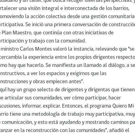
udadano y un taller, que busca recoger diversas perspectivas, 
rtalecer una visión integral e interconectada de los barrios,
omoviendo la acción colectiva desde una gestión comunitaria
rticipativa. Se inició una primera conversación de construcció
 Plan Maestro, que continúa con otras iniciativas de
rticipación y trabajo con la comunidad.
 ministro Carlos Montes valoró la instancia, relevando que “se
tercambia la experiencia entre los propios dirigentes respect
mo hay que hacerlo. Se manifiesta un llamado al diálogo, a se
nstructivos, a ver los espacios y exigirnos que las
nstrucciones y obras empiecen antes”.
quí hay un grupo selecto de dirigentes y dirigentas que tienen
e articular sus comunidades, ver cómo participar, hacer
scusiones, informar, explicar. Entonces, el programa Quiero Mi
rrio tiene una metodología de trabajo muy participativa, muy
 comunicación, y esto está ayudando y mostrando caminos p
anzar en la reconstrucción con las comunidades”, añadió el