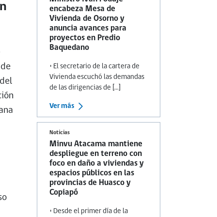
en
encabeza Mesa de
Vivienda de Osorno y
anuncia avances para
proyectos en Predio
Baquedano
e
 de
• El secretario de la cartera de
Vivienda escuchó las demandas
 del
de las dirigencias de [...]
ción
Ver más
bana
Noticias
Minvu Atacama mantiene
despliegue en terreno con
foco en daño a viviendas y
espacios públicos en las
provincias de Huasco y
Copiapó
so
• Desde el primer día de la