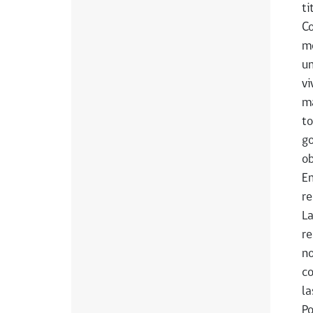
ti
Co
me
un
vi
má
to
go
ob
En
re
La
re
no
co
la
Po