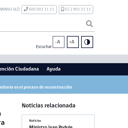
MINVU ALO:
600 901 11 11
02 2 901 11 11
-A
+A
Escuchar
ención Ciudadana
Ayuda
nitaria en el proceso de reconstrucción
Noticias relacionada
n
ra
Noticias
Ministro Ivan Poduje