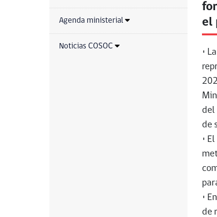
fo
el
Agenda ministerial
Noticias COSOC
• L
rep
202
Min
del
de 
• El
met
com
par
• En
de 