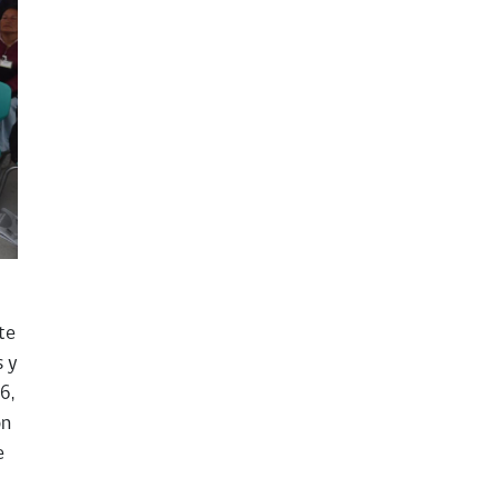
te
s y
6,
ón
e