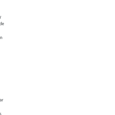
y
 de
on
ar
s