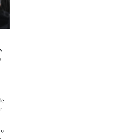
e
a
de
r
ro