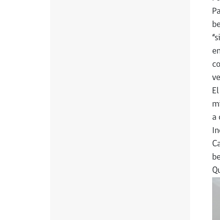
Pa
be
“s
en
co
ve
El
mi
a 
In
Ca
be
Qu