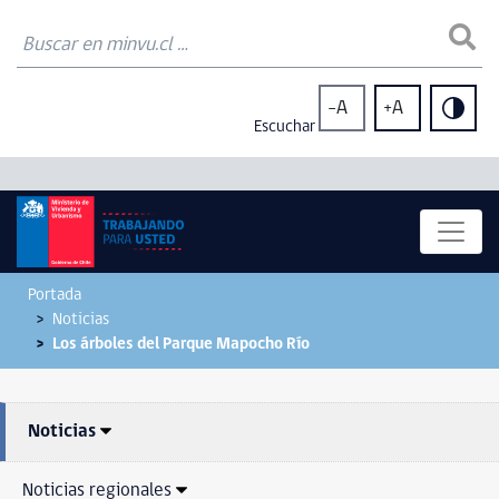
-A
+A
Escuchar
Portada
Noticias
Los árboles del Parque Mapocho Río
Noticias
Noticias regionales