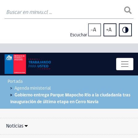
-A
+A
Escuchar
Portada
Agenda ministerial
Gobierno entrega Parque Mapocho Río a la ciudadanía tras
inauguración de última etapa en Cerro Navia
Noticias